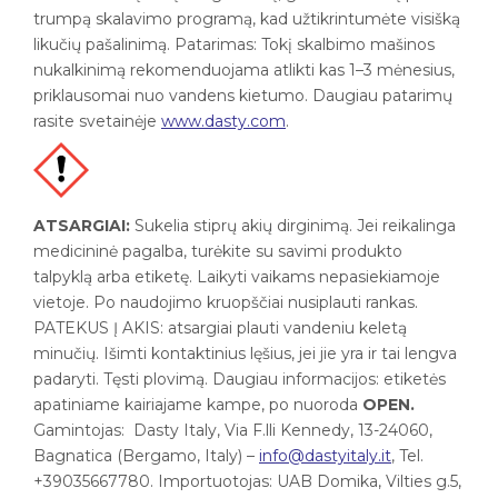
trumpą skalavimo programą, kad užtikrintumėte visišką
likučių pašalinimą. Patarimas: Tokį skalbimo mašinos
nukalkinimą rekomenduojama atlikti kas 1–3 mėnesius,
priklausomai nuo vandens kietumo. Daugiau patarimų
rasite svetainėje
www.dasty.com
.
ATSARGIAI:
Sukelia stiprų akių dirginimą. Jei reikalinga
medicininė pagalba, turėkite su savimi produkto
talpyklą arba etiketę. Laikyti vaikams nepasiekiamoje
vietoje. Po naudojimo kruopščiai nusiplauti rankas.
PATEKUS Į AKIS: atsargiai plauti vandeniu keletą
minučių. Išimti kontaktinius lęšius, jei jie yra ir tai lengva
padaryti. Tęsti plovimą. Daugiau informacijos: etiketės
apatiniame kairiajame kampe, po nuoroda
OPEN.
Gamintojas: Dasty Italy, Via F.lli Kennedy, 13-24060,
Bagnatica (Bergamo, Italy) –
info@dastyitaly.it
, Tel.
+39035667780. Importuotojas: UAB Domika, Vilties g.5,