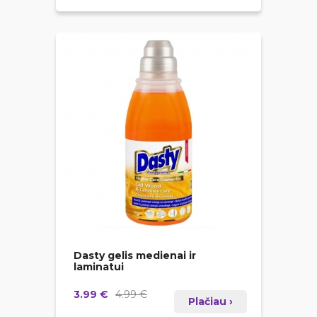
Dasty gelis medienai ir
laminatui
3.99 €
4.99 €
Plačiau ›