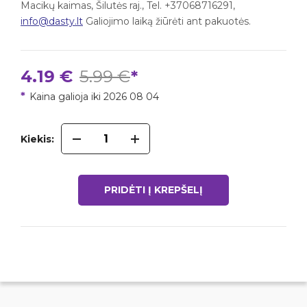
Macikų kaimas, Šilutės raj., Tel. +37068716291,
info@dasty.lt
Galiojimo laiką žiūrėti ant pakuotės.
4.19 €
5.99 €
*
*
Kaina galioja iki 2026 08 04
Kiekis: