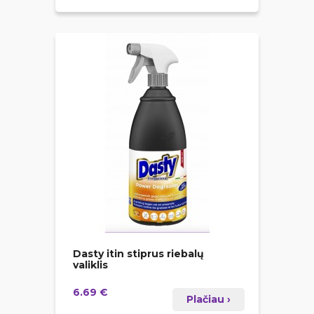
Dasty itin stiprus riebalų
valiklis
6.69 €
Plačiau ›