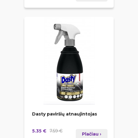
Dasty paviršių atnaujintojas
5.35 €
7.59 €
Plačiau ›