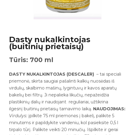
Dasty nukalkintojas
(buitinių prietaisų)
Tūris: 700 ml
DASTY NUKALKINTOJAS (DESCALER)
– tai speciali
priemonė, skirta saugiai pašalinti kalkių nuosėdas iš
virdulių, skalbimo mašinų, lygintuvų ir kavos aparatų
bakelių bei filtrų. Ji nepalieka likučių, nepažeidžia
plastikinių dalių ir naudojant reguliariai, užtikrina
ilgesnį buitinių prietaisų tarnavimo laiką.
NAUDOJIMAS:
Virdulys:
įpilkite 75 ml priemonės į bakelį, palikite 5
minutėms ir papildykite vandeniu, kol pasieksite 0,5 l
tirpalo tūrį. Palikite veikti 20 minučių. Išpilkite ir gerai