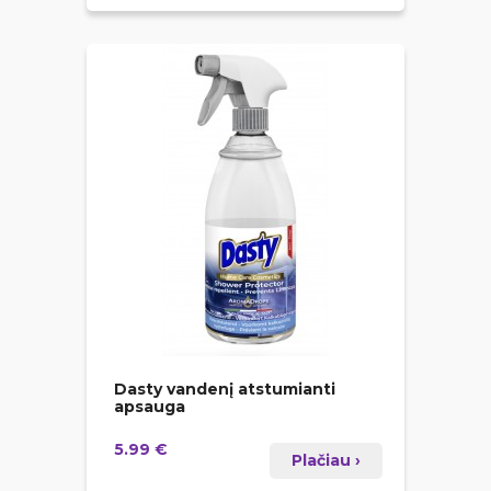
Dasty vandenį atstumianti
apsauga
5.99 €
Plačiau ›