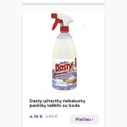
Dasty užterštų riebaluotų
paviršių valiklis su Soda
4.19 €
5.99 €
Plačiau ›