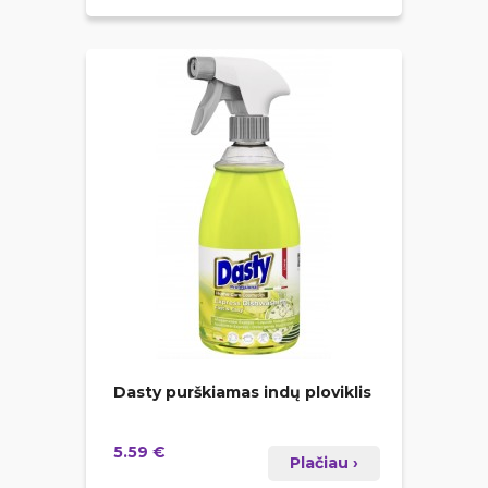
Dasty purškiamas indų ploviklis
5.59 €
Plačiau ›