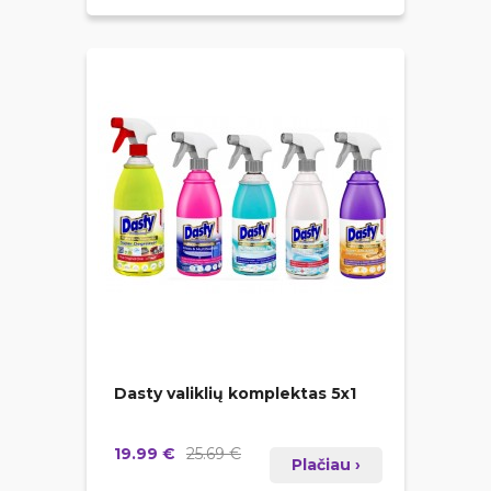
Dasty valiklių komplektas 5x1
19.99 €
25.69 €
Plačiau ›