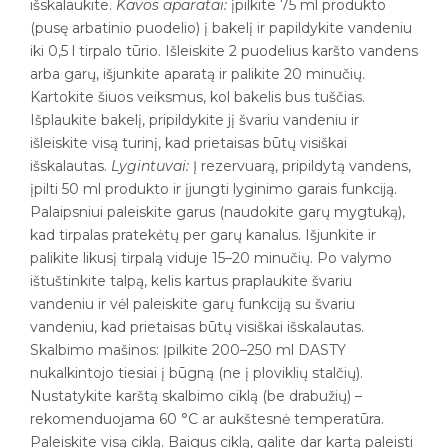
išskalaukite.
Kavos aparatai:
įpilkite 75 ml produkto
(pusę arbatinio puodelio) į bakelį ir papildykite vandeniu
iki 0,5 l tirpalo tūrio. Išleiskite 2 puodelius karšto vandens
arba garų, išjunkite aparatą ir palikite 20 minučių.
Kartokite šiuos veiksmus, kol bakelis bus tuščias.
Išplaukite bakelį, pripildykite jį švariu vandeniu ir
išleiskite visą turinį, kad prietaisas būtų visiškai
išskalautas.
Lygintuvai:
Į rezervuarą, pripildytą vandens,
įpilti 50 ml produkto ir įjungti lyginimo garais funkciją.
Palaipsniui paleiskite garus (naudokite garų mygtuką),
kad tirpalas pratekėtų per garų kanalus. Išjunkite ir
palikite likusį tirpalą viduje 15–20 minučių. Po valymo
ištuštinkite talpą, kelis kartus praplaukite švariu
vandeniu ir vėl paleiskite garų funkciją su švariu
vandeniu, kad prietaisas būtų visiškai išskalautas.
Skalbimo mašinos: Įpilkite 200–250 ml DASTY
nukalkintojo tiesiai į būgną (ne į ploviklių stalčių).
Nustatykite karštą skalbimo ciklą (be drabužių) –
rekomenduojama 60 °C ar aukštesnė temperatūra.
Paleiskite visą ciklą. Baigus ciklą, galite dar kartą paleisti