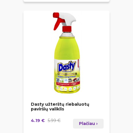
Dasty užterštų riebaluotų
paviršių valiklis
4.19 €
5.99 €
Plačiau ›