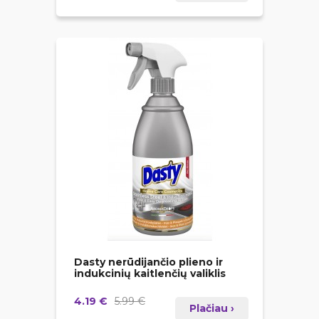
Dasty nerūdijančio plieno ir
indukcinių kaitlenčių valiklis
4.19 €
5.99 €
Plačiau ›