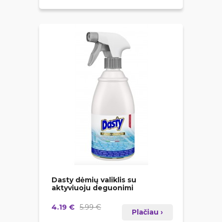
Dasty dėmių valiklis su
aktyviuoju deguonimi
4.19 €
5.99 €
Plačiau ›