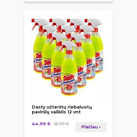
Dasty užterštų riebaluotų
paviršių valiklis 12 vnt
44.99 €
55.99 €
Plačiau ›