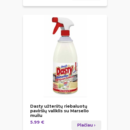
Dasty užterštų riebaluotų
paviršių valiklis su Marselio
muilu
5.99 €
Plačiau ›