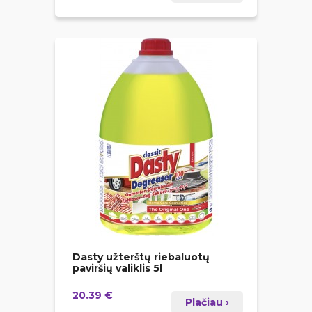
Dasty užterštų riebaluotų
paviršių valiklis 5l
20.39 €
Plačiau ›