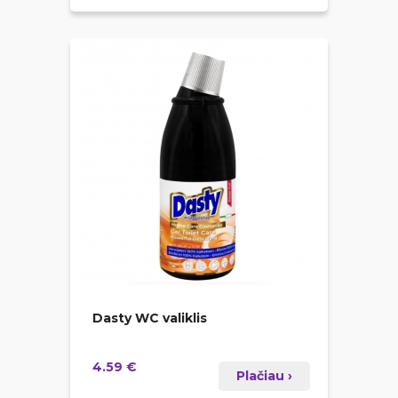
Dasty WC valiklis
4.59 €
Plačiau ›