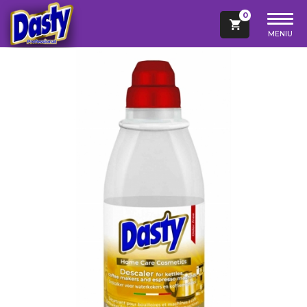
0
MENIU