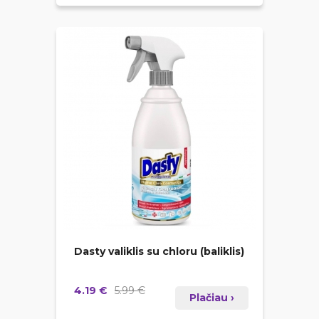
Dasty valiklis su chloru (baliklis)
4.19 €
5.99 €
Plačiau ›